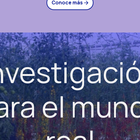
Conoce más
nvestigaci
ara el mun