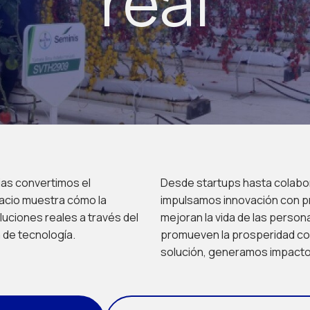
real
cias convertimos el
Desde startups hasta colabo
acio muestra cómo la
impulsamos innovación con pr
luciones reales a través del
mejoran la vida de las person
 de tecnología.
promueven la prosperidad com
solución, generamos impact