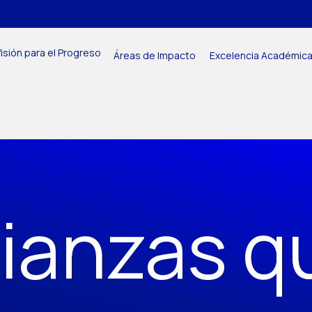
isión para el Progreso
Áreas de Impacto
Excelencia Académic
lianzas q