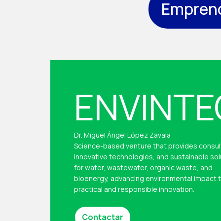
Empren
ENVINTE
Dr. Miguel Ángel López Zavala
Science-based venture that provides consul
innovative technologies, and sustainable sol
for water, wastewater, organic waste, and
bioenergy, advancing environmental impact 
practical and responsible innovation.
Contactar