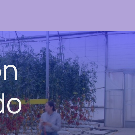
ón
do