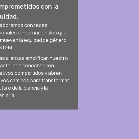
mprometidos con la
uidad.
aboramos con redes
ionales e internacionales que
mueven la equidad de género
 STEM.
as alianzas amplifican nuestro
acto, nos conectan con
etivos compartidos y abren
vos caminos para transformar
futuro de la ciencia y la
eniería.