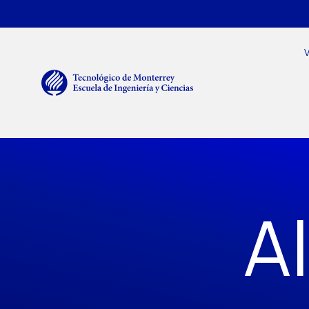
Pasar al contenido principal
Menú secundario
Navegación principal
V
A