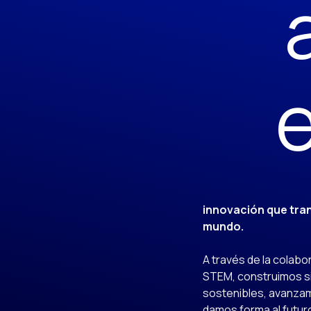
e
innovación que tra
mundo.
A través de la colabo
STEM, construimos 
sostenibles, avanzam
damos forma al futuro