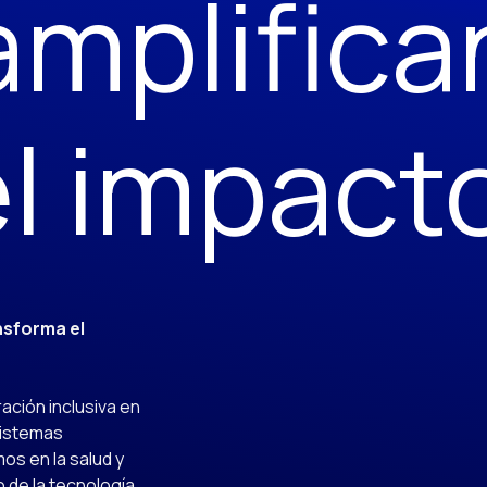
amplifica
l impact
nsforma el
ración inclusiva en
sistemas
os en la salud y
 de la tecnología,