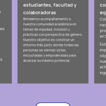
estudiantes, facultad y
co
e
colaboradoras
eq
Brindamos acompañamiento a
Col
nuestra comunidad académica en
nac
nes
temas de equidad, inclusión y
pro
prácticas con perspectiva de género.
en
Nuestro objetivo es construir un
Est
entorno más justo donde todas las
imp
personas se sientan vistas,
escuchadas y empoderadas para
obj
os
alcanzar su máximo potencial.
nue
el 
ing