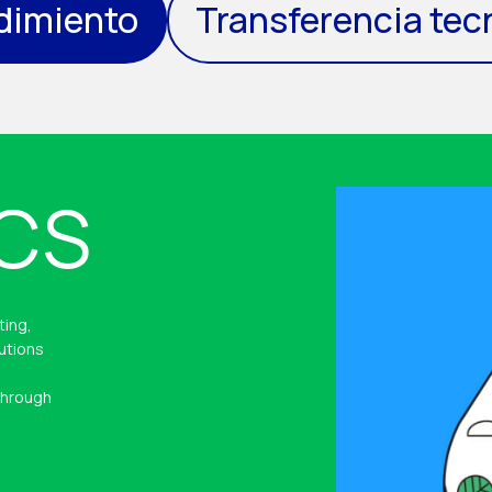
dimiento
Transferencia tec
CS
ting,
utions
through