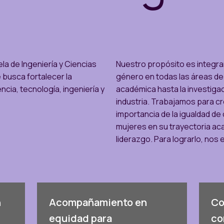
ela de Ingeniería y Ciencias
Nuestro propósito es integra
 busca fortalecer la
género en todas las áreas de 
ncia, tecnología, ingeniería y
académica hasta la investigaci
industria. Trabajamos para cr
importancia de la igualdad de
mujeres en su trayectoria ac
liderazgo. Para lograrlo, no
n
Acompañamiento en
Co
equidad para
co