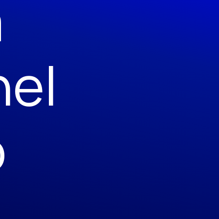
a
nel
o