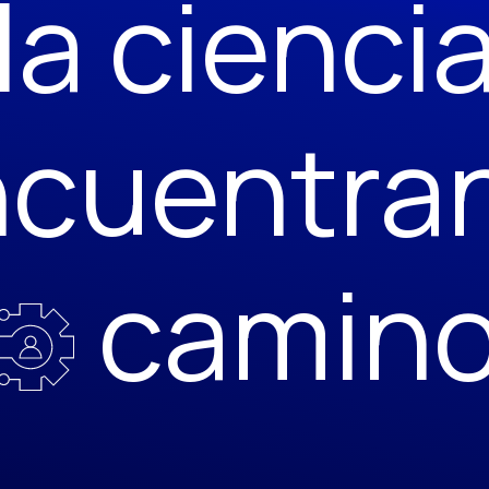
la cienci
cuentra
camin