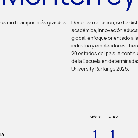
arios multicampus más grandes
Desde su creación, se ha dist
académica, innovación educat
global, enfoque orientado a la
industria y empleadores. Tie
20 estados del país. A conti
de la Escuela en determinadas
University Rankings 2025.
México
LATAM
1
1
ía