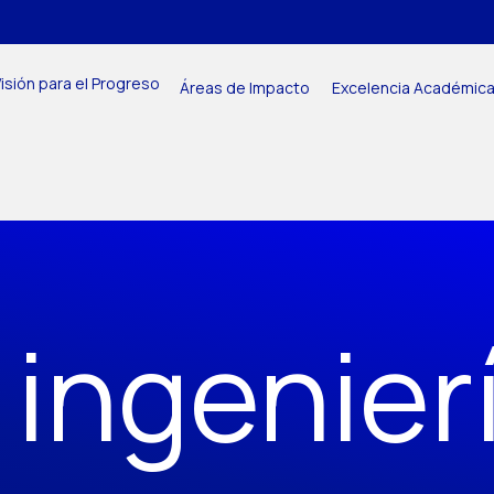
isión para el Progreso
Áreas de Impacto
Excelencia Académic
 ingenier