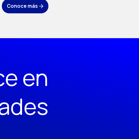
Conoce más
ce en
dades