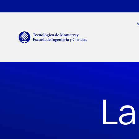
Pasar al contenido principal
Menú secundario
Navegación principal
V
La