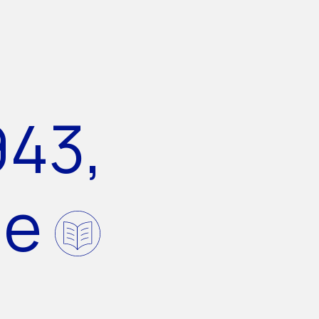
943,
de