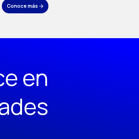
Conoce más
ce en
dades