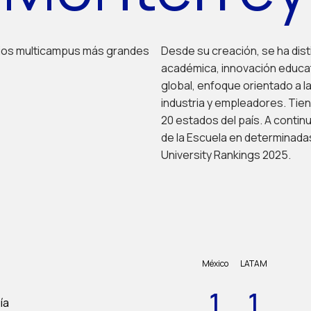
arios multicampus más grandes
Desde su creación, se ha dist
académica, innovación educat
global, enfoque orientado a la
industria y empleadores. Tie
20 estados del país. A conti
de la Escuela en determinadas
University Rankings 2025.
México
LATAM
1
1
ía