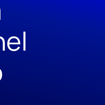
a
nel
o