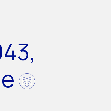
943,
de