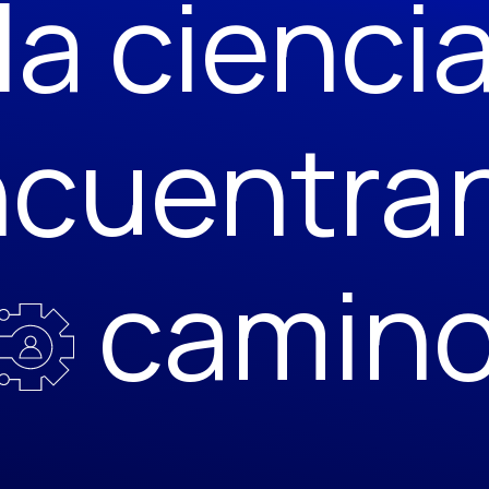
la cienci
cuentra
camin