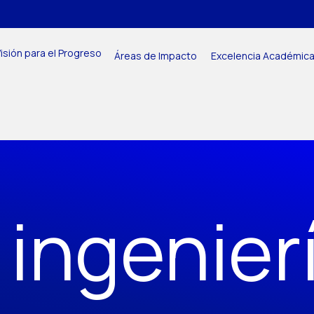
isión para el Progreso
Áreas de Impacto
Excelencia Académic
 ingenier