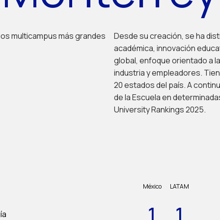
arios multicampus más grandes
Desde su creación, se ha dist
académica, innovación educat
global, enfoque orientado a la
industria y empleadores. Tie
20 estados del país. A conti
de la Escuela en determinadas
University Rankings 2025.
México
LATAM
1
1
ía