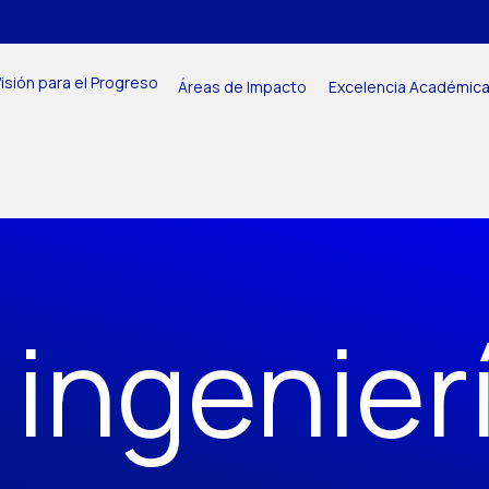
isión para el Progreso
Áreas de Impacto
Excelencia Académic
 ingenier