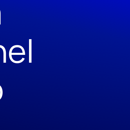
a
nel
o