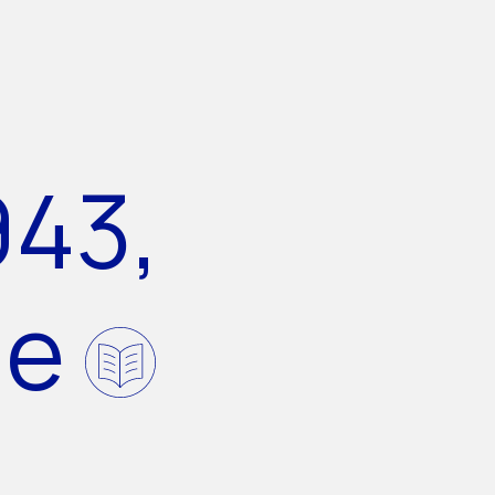
943,
de