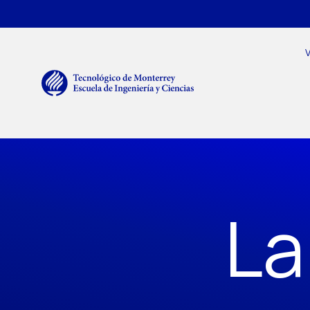
Pasar al contenido principal
Menú secundario
Navegación principal
V
La