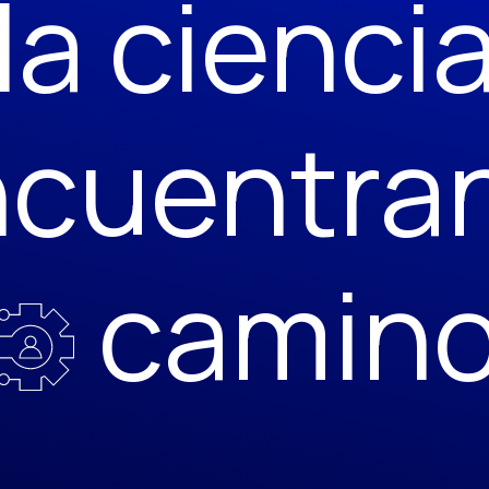
la cienci
cuentra
camin