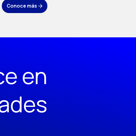
Conoce más
ce en
dades