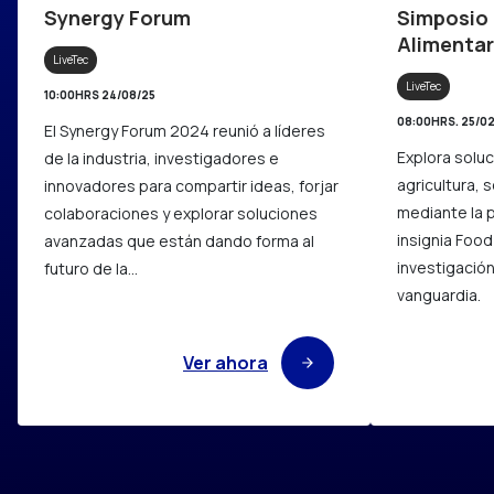
Synergy Forum
Simposio
Alimentar
LiveTec
LiveTec
10:00HRS 24/08/25
08:00HRS. 25/0
El Synergy Forum 2024 reunió a líderes
Explora solu
de la industria, investigadores e
agricultura, 
innovadores para compartir ideas, forjar
mediante la 
colaboraciones y explorar soluciones
insignia Food
avanzadas que están dando forma al
investigación
futuro de la…
vanguardia.
Ver ahora