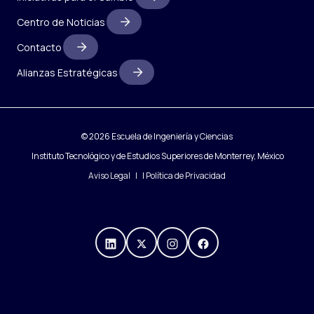
Centro de Noticias
Contacto
Alianzas Estratégicas
© 2026 Escuela de Ingeniería y Ciencias
Instituto Tecnológico y de Estudios Superiores de Monterrey, México
Aviso Legal
|
Política de Privacidad
https://mx.linkedin.com/compa
https://x.com/IngenieriasT
https://www.instagra
https://www.fac