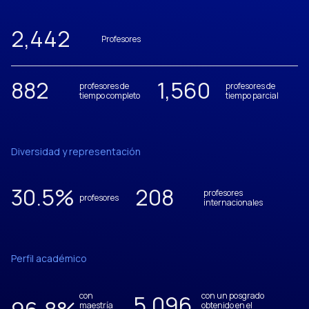
2,442
Profesores
882
1,560
profesores de
profesores de
tiempo completo
tiempo parcial
Diversidad y representación
30.5
%
208
profesores
profesores
internacionales
Perfil académico
con
5,096
con un posgrado
maestría
obtenido en el