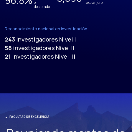
96.8
%
o
extranjero
doctorado
Reconocimiento nacional en investigación
243
investigadores Nivel I
58
investigadores Nivel II
21
investigadores Nivel III
FACULTAD DE EXCELENCIA