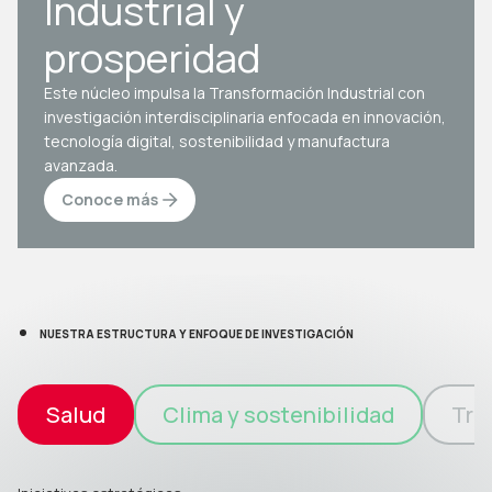
Industrial y
prosperidad
Este núcleo impulsa la Transformación Industrial con
investigación interdisciplinaria enfocada en innovación,
tecnología digital, sostenibilidad y manufactura
avanzada.
Conoce más
NUESTRA ESTRUCTURA Y ENFOQUE DE INVESTIGACIÓN
Salud
Clima y sostenibilidad
Tra