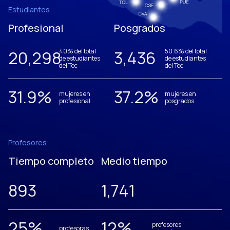
Estudiantes
Profesional
Posgrados
20,305
40% del total
3,437
50.6% del total
de estudiantes
de estudiantes
del Tec
del Tec
31.9
%
37.2
%
mujeres en
mujeres en
profesional
posgrados
Profesores
Tiempo completo
Medio tiempo
893
1,742
25
%
12
%
profesores
profesoras