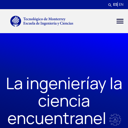
Pasar al contenido principal
ES
EN
Menú secundario
La ingenieríay la
ciencia
encuentranel